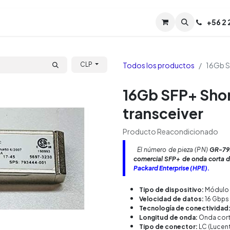
Servicios
Soporte
Soporte TPM (CL)
+
56 2
Tien
Todos los productos
16Gb S
CLP
16Gb SFP+ Sho
transceiver
Producto Reacondicionado
El número de pieza (PN)
GR-79
comercial SFP+ de onda corta de
Packard Enterprise (HPE).
Tipo de dispositivo:
Módulo t
Velocidad de datos:
16 Gbps 
Tecnología de conectividad
Longitud de onda:
Onda cort
Tipo de conector:
LC (Lucen