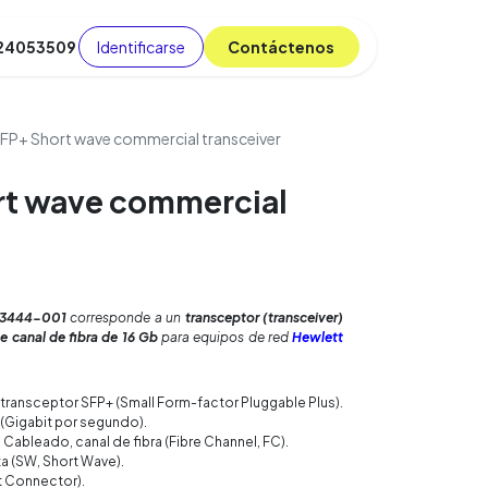
Identificarse
C​​​​ont​​​​áct​​​​​​en​​​​​​os
 24053509
da
Cursos
​
Blog
FP+ Short wave commercial transceiver
rt wave commercial
3444-001
corresponde a un
transceptor (transceiver)
 canal de fibra de 16 Gb
para equipos de red
Hewlett
ransceptor SFP+ (Small Form-factor Pluggable Plus).
(Gigabit por segundo).
:
Cableado, canal de fibra (Fibre Channel, FC).
a (SW, Short Wave).
t Connector).