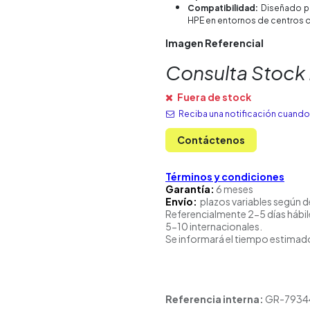
Compatibilidad:
Diseñado pa
HPE en entornos de centros d
Imagen Referencial
Consulta Stock
Fuera de stock
Reciba una notificación cuando 
Contáctenos
Términos y condiciones
Garantía:
6 meses
Envío:
plazos variables según d
Referencialmente 2-5 días hábil
5-10 internacionales.
Se informará el tiempo estimado
Referencia interna:
GR-7934