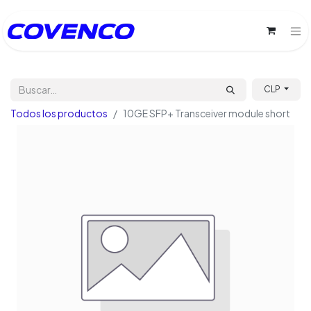
CLP
Todos los productos
10GE SFP+ Transceiver module short