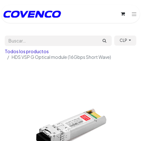
CLP
Todos los productos
HDS VSP G Optical module (16Gbps Short Wave)