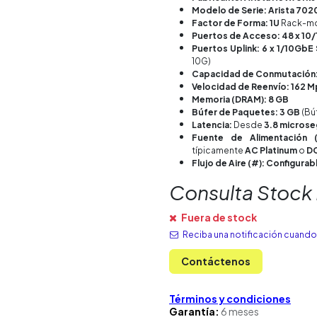
Modelo de Serie: Arista 702
Factor de Forma: 1U
Rack-mo
Puertos de Acceso: 48 x 1
Puertos Uplink: 6 x 1/10GbE
10G)
Capacidad de Conmutación:
Velocidad de Reenvío: 162 
Memoria (DRAM): 8 GB
Búfer de Paquetes: 3 GB
(Bú
Latencia:
Desde
3.8 micros
Fuente de Alimentación 
típicamente
AC Platinum
o
D
Flujo de Aire (#): Configurab
Consulta Stock
Fuera de stock
Reciba una notificación cuando 
Contáctenos
Términos y condiciones
Garantía:
6 meses