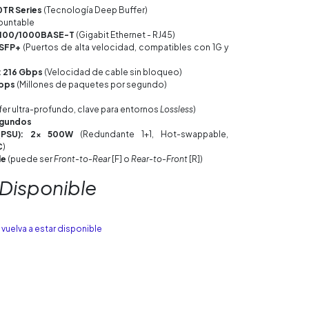
0TR Series
(Tecnología Deep Buffer)
untable
0/100/1000BASE-T
(Gigabit Ethernet - RJ45)
 SFP+
(Puertos de alta velocidad, compatibles con 1G y
 216 Gbps
(Velocidad de cable sin bloqueo)
Mpps
(Millones de paquetes por segundo)
fer ultra-profundo, clave para entornos
Lossless
)
egundos
(PSU): 2x 500W
(Redundante 1+1, Hot-swappable,
C
)
le
(puede ser
Front-to-Rear
[F] o
Rear-to-Front
[R])
 Disponible
vuelva a estar disponible