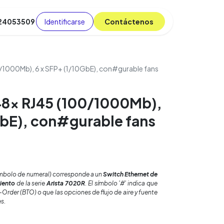
Identificarse
C​​​​ont​​​​áct​​​​​​en​​​​​​os
 24053509
da
Cursos
​
Blog
/1000Mb), 6 x SFP+ (1/10GbE), con#gurable fans
48x RJ45 (100/1000Mb),
GbE), con#gurable fans
ímbolo de numeral) corresponde a un
Switch Ethernet de
iento
de la serie
Arista 7020R
. El símbolo '#' indica que
o-Order
(BTO) o que las opciones de flujo de aire y fuente
s.