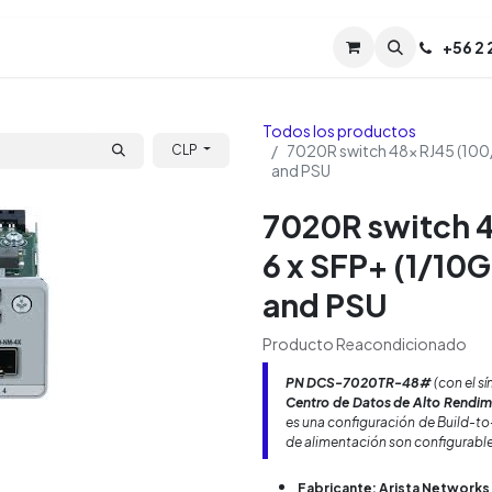
Servicios
Soporte
Soporte TPM (CL)
+
56 2
Tien
Todos los productos
7020R switch 48x RJ45 (100
CLP
and PSU
7020R switch 
6 x SFP+ (1/10
and PSU
Producto Reacondicionado
PN
DCS-7020TR-48#
(con el s
Centro de Datos de Alto Rendim
es una configuración de
Build-t
de alimentación son configurable
Fabricante: Arista Networks