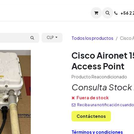
Servicios
Soporte
Soporte TPM (CL)
+
56 2
Tien
Todos los productos
Cisco 
CLP
Cisco Aironet 
Access Point
Producto Reacondicionado
Consulta Stock
Fuera de stock
Reciba una notificación cuando 
Contáctenos
Términos y condiciones