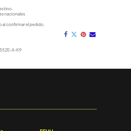
estino.
es nacionales.
 al confirmar el pedido.
1552E-A-K9