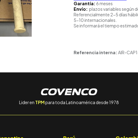
Garantía:
6 meses
Envío:
plazos variables según d
Referencialmente 2-5 días hábil
5-10 internacionales.
Se informará el tiempo estimado
Referencia interna:
AIR-CAP
Lider en
TPM
para toda Latinoamérica desde 1978