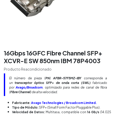
16Gbps 16GFC Fibre Channel SFP+
XCVR-E SW 850nm IBM 78P4003
Producto Reacondicionado
El número de pieza (
PN
)
AFBR-57F5MZ-IBY
corresponde a
un
transceptor óptico SFP+ de onda corta (SWL)
fabricado
por
Avago/Broadcom
, optimizado para redes de canal de fibra
(
Fibre Channel
) de alta velocidad.
Fabricante:
Avago Technologies / Broadcom Limited.
Tipo de Módulo:
SFP+ (Small Form Factor Pluggable Plus).
Velocidad de Datos:
Multitasa, compatible con
16 Gb/s
(14.025