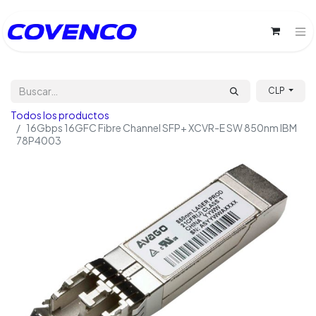
CLP
Todos los productos
16Gbps 16GFC Fibre Channel SFP+ XCVR-E SW 850nm IBM
78P4003