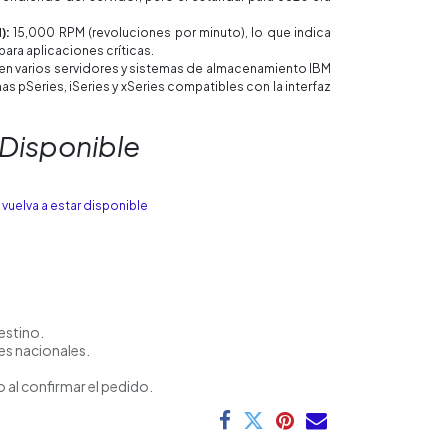
):
15,000 RPM (revoluciones por minuto), lo que indica
para aplicaciones críticas.
 en varios servidores y sistemas de almacenamiento IBM
s pSeries, iSeries y xSeries compatibles con la interfaz
 Disponible
vuelva a estar disponible
estino.
es nacionales.
 al confirmar el pedido.