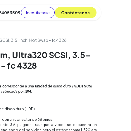
Identificarse
C​​​​ont​​​​áct​​​​​​en​​​​​​os
 24053509
da
Cursos
​
Blog
 SCSI, 3.5-inch, Hot Swap - fc 4328
pm, Ultra320 SCSI, 3.5-
 - fc 4328
1
corresponde a una
unidad de disco duro (HDD) SCSI
, fabricada por
IBM
.
de disco duro (HDD).
, con un conector de 68 pines.
nte 3.5 pulgadas (aunque a veces se encuentra en
endiendo del servidor, pero el estándar para U320 era