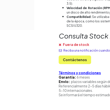
3.5).
Velocidad de Rotación (RPM
un disco de alto rendimiento 
Compatibilidad:
Se utilizaba
de la época, como los sistema
SCSI U320.
Consulta Stock
Fuera de stock
Reciba una notificación cuando 
Contáctenos
Términos y condiciones
Garantía:
6 meses
Envío:
plazos variables según d
Referencialmente 2-5 días hábil
5-10 internacionales.
Se informará el tiempo estimado