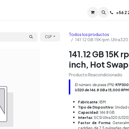
Servicios
Soporte
Soporte TPM (CL)
+
56 2
Tien
Todos los productos
CLP
141.12 GB 15K rpm, Ultra320
141.12 GB 15K r
inch, Hot Swap
Producto Reacondicionado
El número de pieza (PN)
97P300
U320 de 146.8 GB a 15,000 RPM
Fabricante:
IBM.
Tipo de Dispositivo:
Unidad 
Capacidad:
146.8 GB.
Interfaz:
SCSI Ultra320 (U320)
Factor de Forma:
Generalme
caddies de 2.5 pulgadas dep