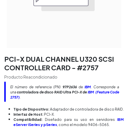
PCI-X DUAL CHANNEL U320 SCSI
CONTROLLER CARD - #2757
Producto Reacondicionado
El número de referencia (PN)
97P2636
de
IBM
. Corresponde a
una
controladora de disco RAID Ultra PCI-X de
IBM
(Feature Code
2757)
.
Tipo de Dispositivo:
Adaptador de controladora de disco RAID.
Interfaz de Host:
PCI-X.
Compatibilidad:
Diseñado para su uso en servidores
IBM
eServer iSeries
y pSeries
, como el modelo 9406-5065.