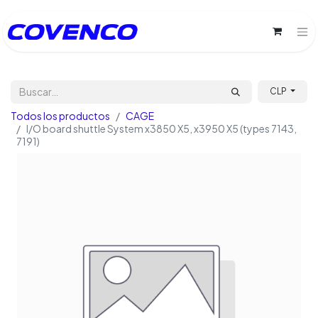
CLP
Todos los productos
CAGE
I/O board shuttle System x3850 X5, x3950 X5 (types 7143,
7191)