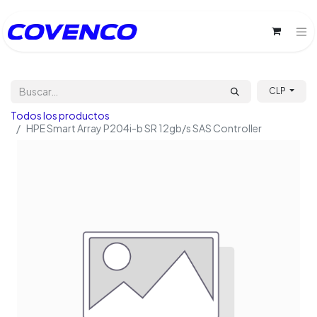
CLP
Todos los productos
HPE Smart Array P204i-b SR 12gb/s SAS Controller