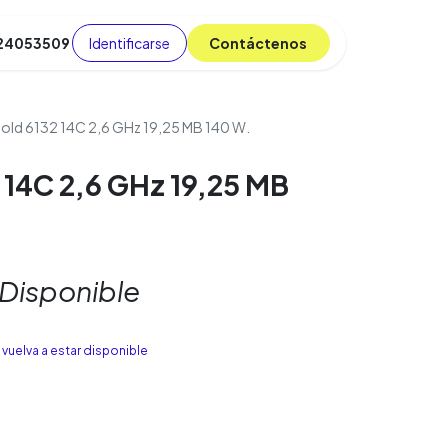
Identificarse
C​​​​ont​​​​áct​​​​​​en​​​​​​os
 24053509
da
Cursos
​
Blog
old 6132 14C 2,6 GHz 19,25 MB 140 W.
 14C 2,6 GHz 19,25 MB
 Disponible
vuelva a estar disponible