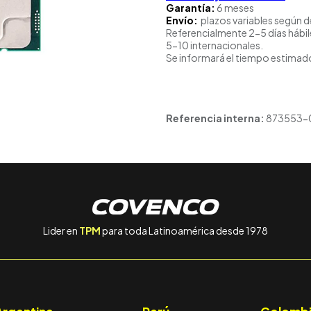
Garantía:
6 meses
Envío:
plazos variables según d
Referencialmente 2-5 días hábil
5-10 internacionales.
Se informará el tiempo estimado
Referencia interna:
873553-
Lider en
TPM
para toda Latinoamérica desde 1978