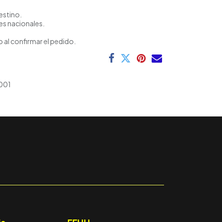
estino.
es nacionales.
 al confirmar el pedido.
001