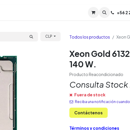
Servicios
Soporte
Soporte TPM (CL)
+
56 2
Tien
Todos los productos
Xeon G
CLP
Xeon Gold 6132
140 W.
Producto Reacondicionado
Consulta Stock
Fuera de stock
Reciba una notificación cuando 
Contáctenos
Términos y condiciones