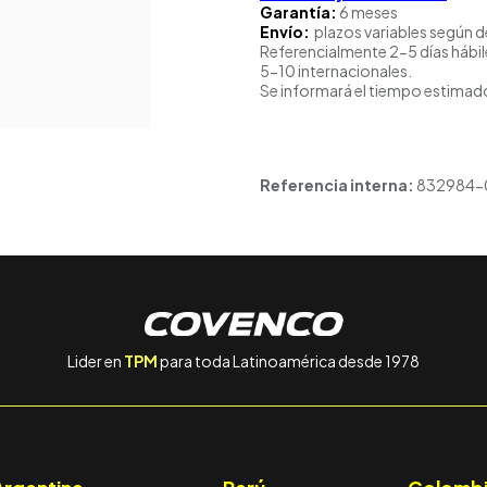
Garantía:
6 meses
Envío:
plazos variables según d
Referencialmente 2-5 días hábil
5-10 internacionales.
Se informará el tiempo estimado
Referencia interna:
832984-
Lider en
TPM
para toda Latinoamérica desde 1978