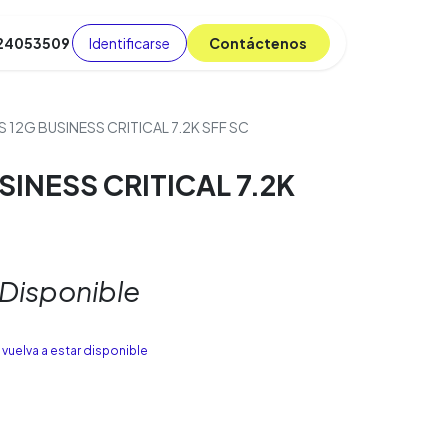
Identificarse
C​​​​ont​​​​áct​​​​​​en​​​​​​os
 24053509
da
Cursos
​
Blog
S 12G BUSINESS CRITICAL 7.2K SFF SC
SINESS CRITICAL 7.2K
 Disponible
vuelva a estar disponible