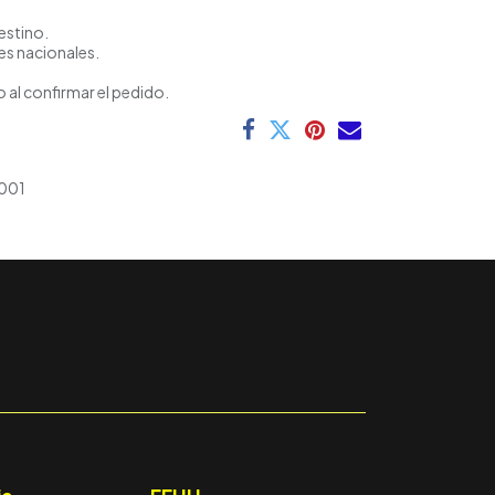
estino.
es nacionales.
 al confirmar el pedido.
001