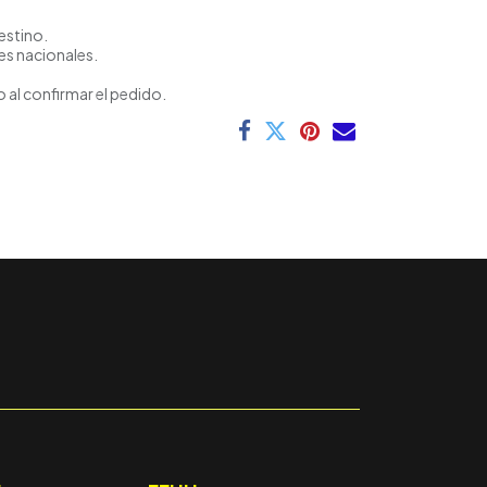
estino.
es nacionales.
 al confirmar el pedido.