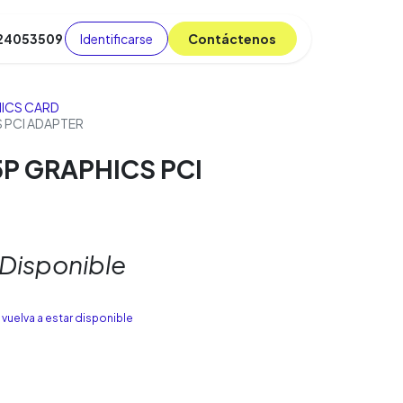
Identificarse
C​​​​ont​​​​áct​​​​​​en​​​​​​os
 24053509
da
Cursos
​
Blog
ICS CARD
 PCI ADAPTER
P GRAPHICS PCI
 Disponible
vuelva a estar disponible