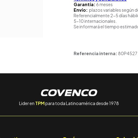
Garantía:
6 meses
Envío:
plazos variables según d
Referencialmente 2-5 días hábil
5-10 internacionales.
Se informará el tiempo estimado
Referencia interna:
80P4527
Lider en
TPM
para toda Latinoamérica desde 1978