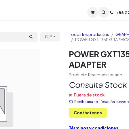
Servicios
Soporte
Soporte TPM (CL)
+
56 2
Tien
Todos los productos
GRAPH
CLP
POWER GXT135P GRAPHICS
POWER GXT135
ADAPTER
Producto Reacondicionado
Consulta Stock
Fuera de stock
Reciba una notificación cuando 
Contáctenos
Términos y condiciones