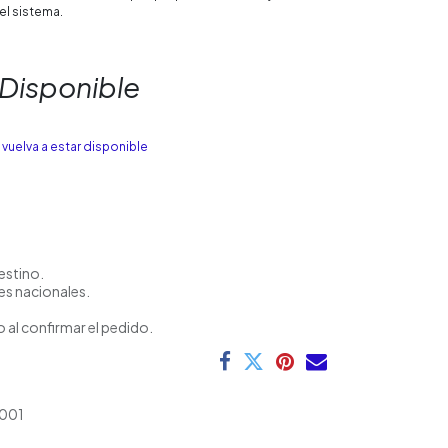
el sistema.
 Disponible
vuelva a estar disponible
estino.
es nacionales.
 al confirmar el pedido.
001