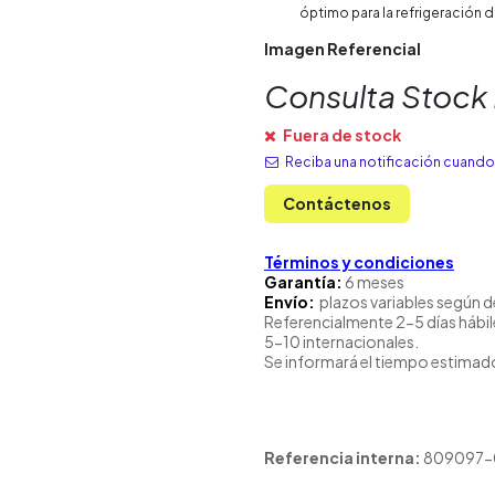
óptimo para la refrigeración d
Imagen Referencial
Consulta Stock
Fuera de stock
Reciba una notificación cuando 
Contáctenos
Términos y condiciones
Garantía:
6 meses
Envío:
plazos variables según d
Referencialmente 2-5 días hábil
5-10 internacionales.
Se informará el tiempo estimado
Referencia interna:
809097-