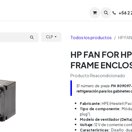
Servicios
Soporte
Soporte TPM (CL)
+
56 2
Tien
Todos los productos
HP FA
CLP
HP FAN FOR H
FRAME ENCLO
Producto Reacondicionado
El número de pieza
PN 809097
refrigeración para los gabinete
Fabricante:
HPE (Hewlett Pack
Tipo de componente:
Módulo
plug").
Modelo de ventilador (Delta)
Voltaje:
12 V de corriente cont
Características:
Diseño dual