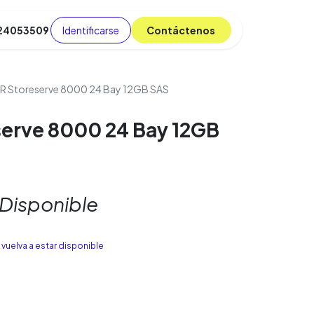
Identificarse
C​​​​ont​​​​áct​​​​​​en​​​​​​os
 24053509
da
Cursos
​
Blog
R Storeserve 8000 24 Bay 12GB SAS
erve 8000 24 Bay 12GB
 Disponible
vuelva a estar disponible