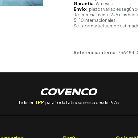
Garantía:
6 meses
Envío:
plazos variables según d
Referencialmente 2-5 días hábil
5-10 internacionales.
Se informará el tiempo estimado
Referencia interna:
756484-
Lider en
TPM
para toda Latinoamérica desde 1978