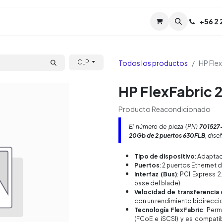
Servicios
Soporte
Soporte TPM (CL)
+
56 2
Tien
Todos los productos
HP Fle
CLP
HP FlexFabric 
Producto Reacondicionado
El número de pieza (PN)
701527
20Gb de 2 puertos 630FLB
, dis
Tipo de dispositivo
: Adaptad
Puertos
: 2 puertos Ethernet 
Interfaz (Bus)
: PCI Express 
base del blade).
Velocidad de transferencia
con un rendimiento bidirecci
Tecnología FlexFabric
: Per
(FCoE e iSCSI) y es compatib