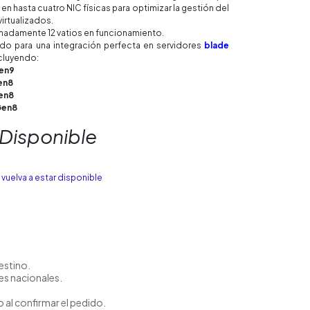
n hasta cuatro NIC físicas para optimizar la gestión del
irtualizados.
imadamente 12 vatios en funcionamiento.
o para una integración perfecta en servidores
blade
ncluyendo:
Gen9
en8
en8
Gen8
 Disponible
vuelva a estar disponible
estino.
es nacionales.
 al confirmar el pedido.