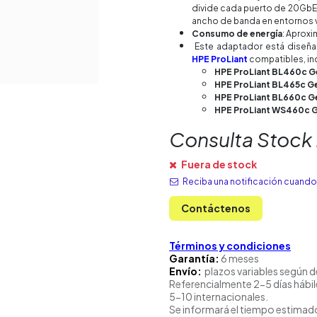
divide cada puerto de 20GbE e
ancho de banda en entornos v
Consumo de energía
: Aprox
Este adaptador está diseñad
HPE ProLiant
compatibles, i
HPE ProLiant BL460c 
HPE ProLiant BL465c G
HPE ProLiant BL660c G
HPE ProLiant WS460c 
Consulta Stock
Fuera de stock
Reciba una notificación cuando 
Contáctenos
Términos y condiciones
Garantía:
6 meses
Envío:
plazos variables según d
Referencialmente 2-5 días hábil
5-10 internacionales.
Se informará el tiempo estimado