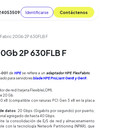
Identificarse
C​​​​ont​​​​áct​​​​​​en​​​​​​os
 24053509
da
Cursos
​
Blog
xFabric 20Gb 2P 630FLB F
20Gb 2P 630FLB F
-001
de
HPE
se refiere a un
adaptador HPE FlexFabric
eñado para servidores
blade HPE ProLiant Gen8 y Gen9.
or de red (tarjeta FlexibleLOM).
de 20 Gb.
2.0 x8 (compatible con ranuras PCI Gen 3 x8 en la placa
 de datos
: 20 Gbps (Gigabits por segundo) por puerto,
onal agregado de hasta 40 Gbps.
mite la consolidación de E/S de red y almacenamiento
le con la tecnología Network Partitioning (NPAR), que