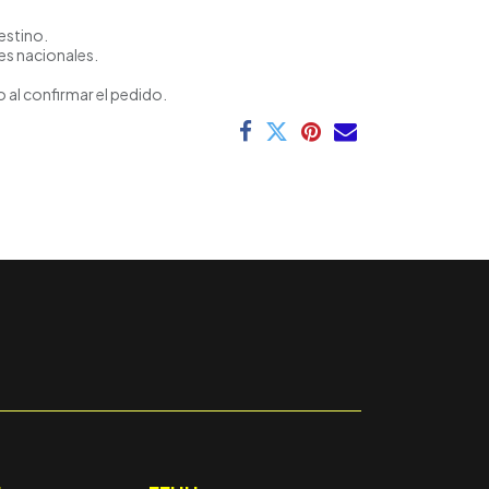
estino.
es nacionales.
 al confirmar el pedido.