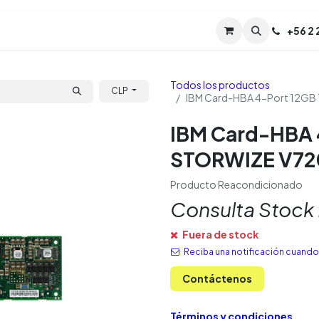
Servicios
Soporte
Soporte TPM (CL)
+
56 2
Tien
Todos los productos
CLP
IBM Card-HBA 4-Port 12GB
IBM Card-HBA 
STORWIZE V72
Producto Reacondicionado
Consulta Stock
Fuera de stock
Reciba una notificación cuando 
Contáctenos
Términos y condiciones