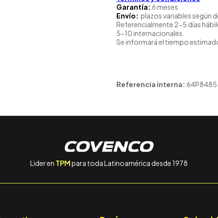
Garantía:
6 meses
Envío:
plazos variables según d
Referencialmente 2-5 días hábil
5-10 internacionales.
Se informará el tiempo estimado
Referencia interna:
64P8485
Lider en
TPM
para toda Latinoamérica desde 1978