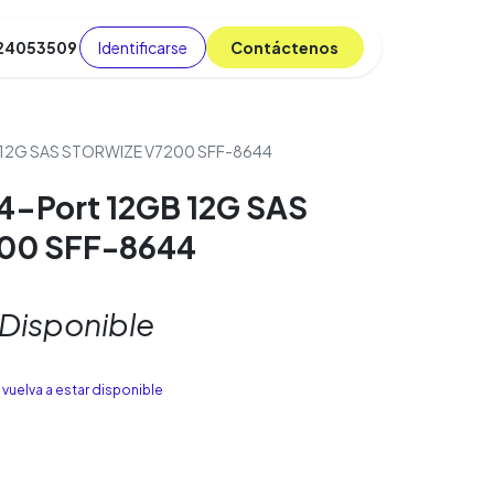
Identificarse
C​​​​ont​​​​áct​​​​​​en​​​​​​os
 24053509
da
Cursos
​
Blog
 12G SAS STORWIZE V7200 SFF-8644
4-Port 12GB 12G SAS
00 SFF-8644
 Disponible
vuelva a estar disponible