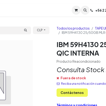
Servicios
Soporte
Soporte TPM (CL)
+
56 2
Tien
Todos los productos
TAPE U
CLP
IBM 59H4130 25/50GB MLR-
IBM 59H4130 2
QIC INTERNA
Producto Reacondicionado
Consulta Stock
Fuera de stock
Reciba una notificación cuando 
Contáctenos
Términos y condiciones