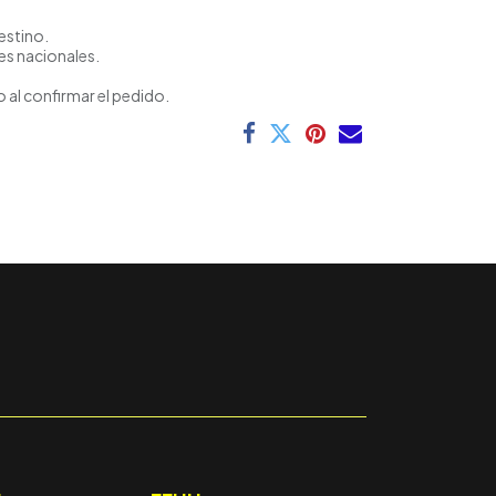
estino.
es nacionales.
 al confirmar el pedido.