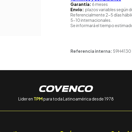
Garantía:
6 meses
Envío:
plazos variables según d
Referencialmente 2-5 días hábil
5-10 internacionales.
Se informará el tiempo estimado
Referencia interna:
59H4130
Lider en
TPM
para toda Latinoamérica desde 1978