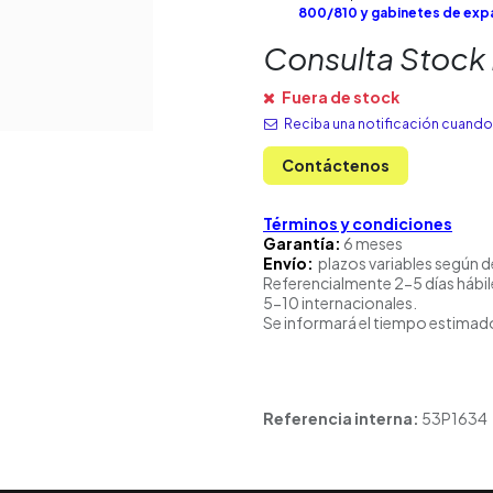
800/810 y gabinetes de ex
Consulta Stock
Fuera de stock
Reciba una notificación cuando 
Contáctenos
Términos y condiciones
Garantía:
6 meses
Envío:
plazos variables según d
Referencialmente 2-5 días hábil
5-10 internacionales.
Se informará el tiempo estimado
Referencia interna:
53P1634