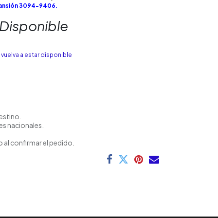
pansión 3094-9406.
 Disponible
vuelva a estar disponible
estino.
es nacionales.
 al confirmar el pedido.