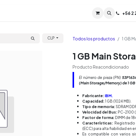
Servicios
Soporte
Soporte TPM (CL)
+
56 2
Tien
Todos los productos
1 GB M
CLP
1 GB Main Stor
Producto Reacondicionado
El número de pieza (PN)
53P163
(Main Storage/Memory) de 1 GB
Fabricante:
IBM.
Capacidad:
1 GB (1024 MB).
Tipo de memoria:
SDRAM DDR
Velocidad del Bus:
PC-2100 (
Factor de forma:
DIMM de 184
Características:
Registrado 
(ECC) para alta fiabilidad en 
Es compatible con varios s