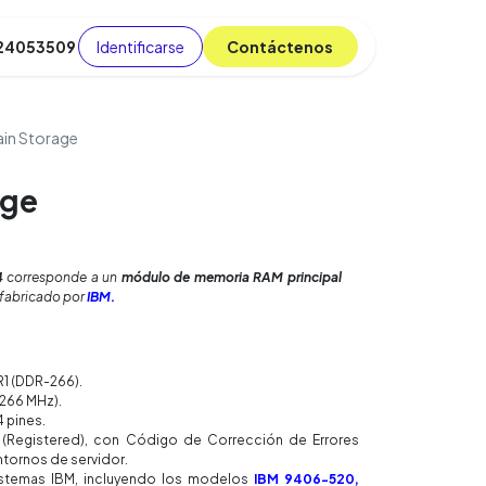
Identificarse
C​​​​ont​​​​áct​​​​​​en​​​​​​os
 24053509
da
Cursos
​
Blog
ain Storage
age
4
corresponde a un
módulo de memoria RAM principal
fabricado por
IBM.
1 (DDR-266).
266 MHz).
 pines.
(Registered), con Código de Corrección de Errores
entornos de servidor.
istemas IBM, incluyendo los modelos
IBM 9406-520,