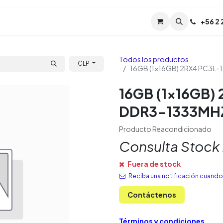
Servicios
Soporte
Soporte TPM (CL)
+
56 2
Tien
Todos los productos
CLP
16GB (1x16GB) 2RX4 PC3L
16GB (1x16GB)
DDR3-1333MH
Producto Reacondicionado
Consulta Stock
Fuera de stock
Reciba una notificación cuando 
Contáctenos
Términos y condiciones