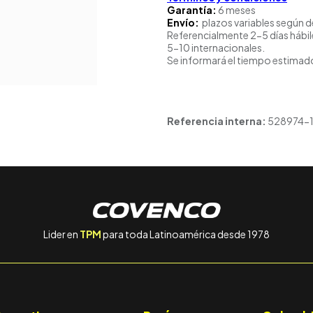
Garantía:
6 meses
Envío:
plazos variables según d
Referencialmente 2-5 días hábil
5-10 internacionales.
Se informará el tiempo estimado
Referencia interna:
528974-1
Lider en
TPM
para toda Latinoamérica desde 1978