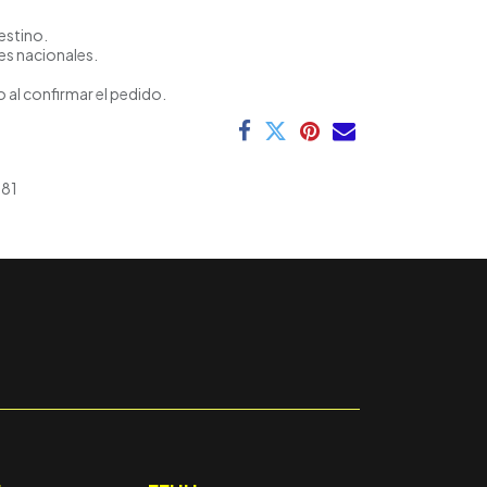
estino.
es nacionales.
 al confirmar el pedido.
81