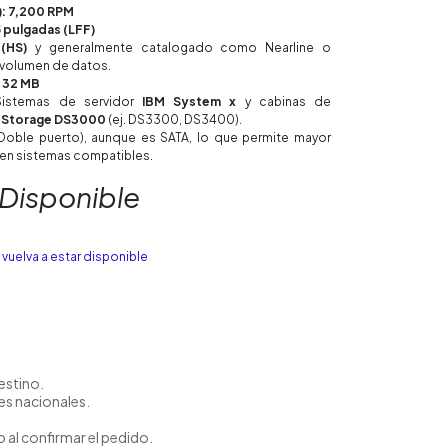
): 7,200 RPM
5 pulgadas (LFF)
(HS)
y generalmente catalogado como Nearline o
o volumen de datos.
e
32 MB
Sistemas de servidor
IBM System x
y cabinas de
 Storage DS3000
(ej. DS3300, DS3400).
Doble puerto), aunque es SATA, lo que permite mayor
 en sistemas compatibles.
 Disponible
vuelva a estar disponible
estino.
es nacionales.
 al confirmar el pedido.