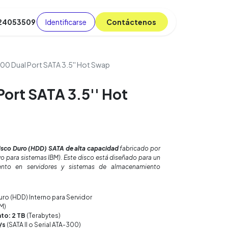
Identificarse
C​​​​ont​​​​áct​​​​​​en​​​​​​os
 24053509
da
Cursos
​
Blog
00 Dual Port SATA 3.5'' Hot Swap
Port SATA 3.5'' Hot
isco Duro (HDD) SATA de alta capacidad
fabricado por
o para sistemas IBM). Este disco está diseñado para un
nto en servidores y sistemas de almacenamiento
ro (HDD) Interno para Servidor
M)
to: 2 TB
(Terabytes)
/s
(SATA II o Serial ATA-300)