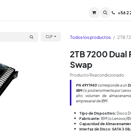
Servicios
Soporte
Soporte TPM (CL)
+
56 2
Tien
Todos los productos
2TB 72
CLP
2TB 7200 Dual 
Swap
Producto Reacondicionado
PN
49Y1940
corresponde a un
D
IBM
(o posteriormente por Lenov
alto volumen de almacenamie
empresarial de IBM.
Tipo de Dispositivo:
Disco Du
Fabricante:
IBM (o Lenovo/IB
Capacidad de Almacenamien
Interfaz de Disco: SATA 3 Gb