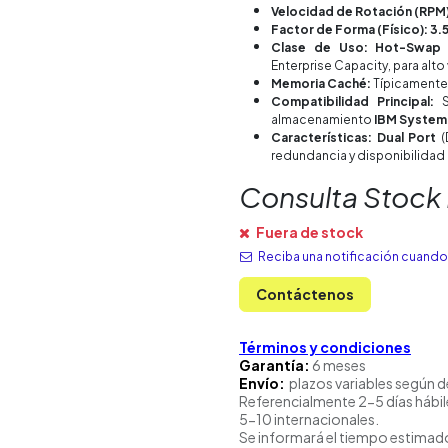
Velocidad de Rotación (RPM
Factor de Forma (Físico): 3.
Clase de Uso: Hot-Swap 
Enterprise Capacity, para alt
Memoria Caché:
Típicament
Compatibilidad Principal:
almacenamiento
IBM System
Características: Dual Port
(
redundancia y disponibilidad
Consulta Stock
Fuera de stock
Reciba una notificación cuando 
Contáctenos
Términos y condiciones
Garantía:
6 meses
Envío:
plazos variables según d
Referencialmente 2-5 días hábil
5-10 internacionales.
Se informará el tiempo estimado