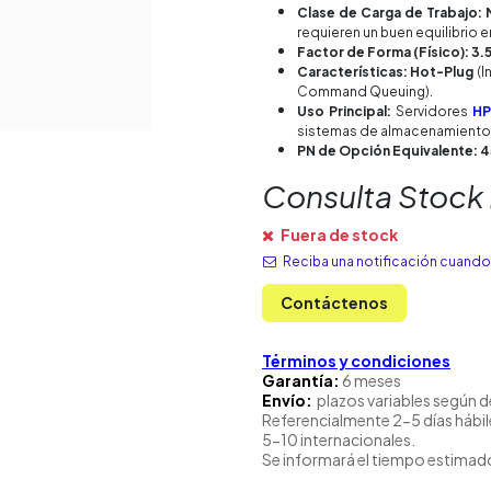
Clase de Carga de Trabajo: 
requieren un buen equilibrio 
Factor de Forma (Físico): 3.
Características: Hot-Plug
(I
Command Queuing).
Uso Principal:
Servidores
HP
sistemas de almacenamiento
PN de Opción Equivalente: 
Consulta Stock
Fuera de stock
Reciba una notificación cuando 
Contáctenos
Términos y condiciones
Garantía:
6 meses
Envío:
plazos variables según d
Referencialmente 2-5 días hábil
5-10 internacionales.
Se informará el tiempo estimado