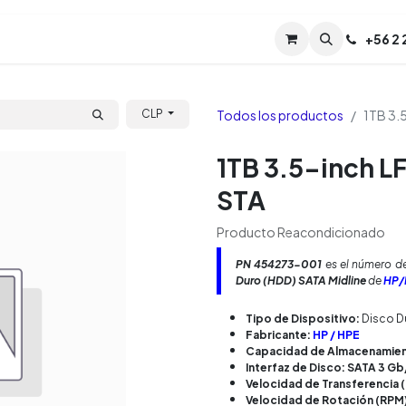
Servicios
Soporte
Soporte TPM (CL)
+
56 2
Tien
Todos los productos
1TB 3.
CLP
1TB 3.5-inch L
STA
Producto Reacondicionado
PN
454273-001
es el número de
Duro (HDD) SATA Midline
de
HP/H
Tipo de Dispositivo:
Disco D
Fabricante:
HP / HPE
Capacidad de Almacenamient
Interfaz de Disco: SATA 3 Gb
Velocidad de Transferencia 
Velocidad de Rotación (RPM