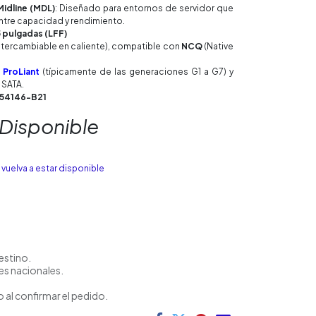
Midline (MDL)
: Diseñado para entornos de servidor que
entre capacidad y rendimiento.
5 pulgadas (LFF)
ntercambiable en caliente), compatible con
NCQ
(Native
 ProLiant
(típicamente de las generaciones G1 a G7) y
 SATA.
454146-B21
 Disponible
vuelva a estar disponible
estino.
es nacionales.
 al confirmar el pedido.