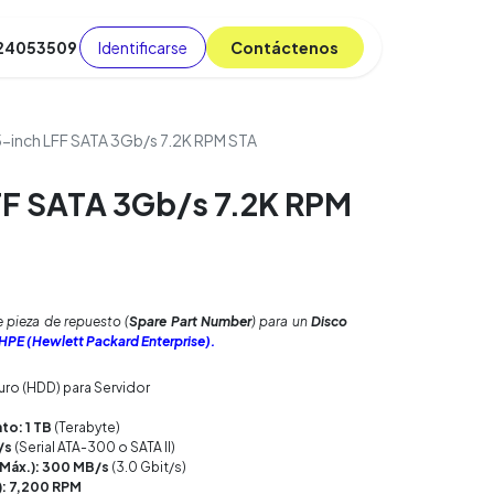
Identificarse
C​​​​ont​​​​áct​​​​​​en​​​​​​os
 24053509
da
Cursos
​
Blog
5-inch LFF SATA 3Gb/s 7.2K RPM STA
FF SATA 3Gb/s 7.2K RPM
 pieza de repuesto (
Spare Part Number
) para un
Disco
PE (Hewlett Packard Enterprise).
uro (HDD) para Servidor
o: 1 TB
(Terabyte)
/s
(Serial ATA-300 o SATA II)
(Máx.): 300 MB/s
(3.0 Gbit/s)
): 7,200 RPM