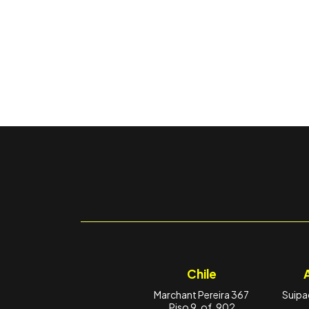
Chile
Marchant Pereira 367
Suipac
Piso 9, of. 902