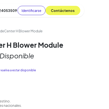
Identificarse
C​​​​ont​​​​áct​​​​​​en​​​​​​os
 24053509
da
Cursos
​
Blog
adeCenter H Blower Module
er H Blower Module
 Disponible
vuelva a estar disponible
estino.
es nacionales.