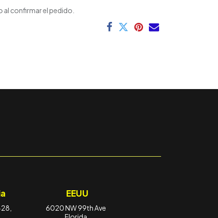
 al confirmar el pedido.
a
EEUU
-28,
6020 NW 99th Ave
Florida