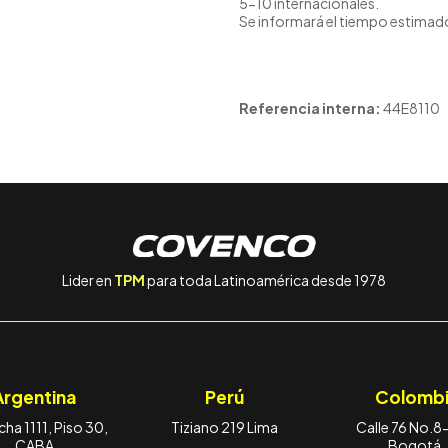
5-10 internacionales.
Se informará el tiempo estimado
Referencia interna:
44E8110
Lider en
TPM
para toda Latinoamérica desde 1978
Argentina
Perú
Colombi
ha 1111, Piso 30,
Tiziano 219 Lima
Calle 76 No.8
CABA
Bogotá