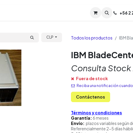
Servicios
Soporte
Soporte TPM (CL)
+
56 2
Tien
Todos los productos
IBM Bl
CLP
IBM BladeCent
Consulta Stock
Fuera de stock
Reciba una notificación cuando 
Contáctenos
Términos y condiciones
Garantía:
6 meses
Envío:
plazos variables según d
Referencialmente 2-5 días hábil