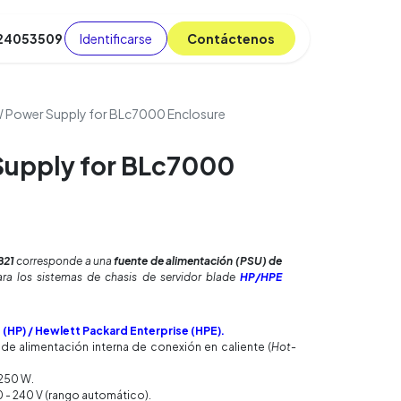
Identificarse
C​​​​ont​​​​áct​​​​​​en​​​​​​os
 24053509
da
Cursos
​
Blog
Power Supply for BLc7000 Enclosure
upply for BLc7000
B21
corresponde a una
fuente de alimentación (PSU) de
ra los sistemas de chasis de servidor blade
HP/HPE
(HP) / Hewlett Packard Enterprise (HPE).
de alimentación interna de conexión en caliente (
Hot-
250 W.
 - 240 V (rango automático).