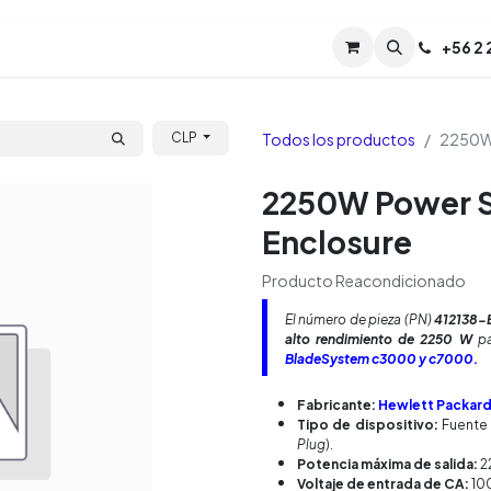
Servicios
Soporte
Soporte TPM (CL)
+
56 2
Tien
Todos los productos
2250W 
CLP
2250W Power S
Enclosure
Producto Reacondicionado
El número de pieza (PN)
412138-
alto rendimiento de 2250 W
pa
BladeSystem c3000 y c7000.
Fabricante:
Hewlett Packard 
Tipo de dispositivo:
Fuente 
Plug
).
Potencia máxima de salida:
2
Voltaje de entrada de CA:
100