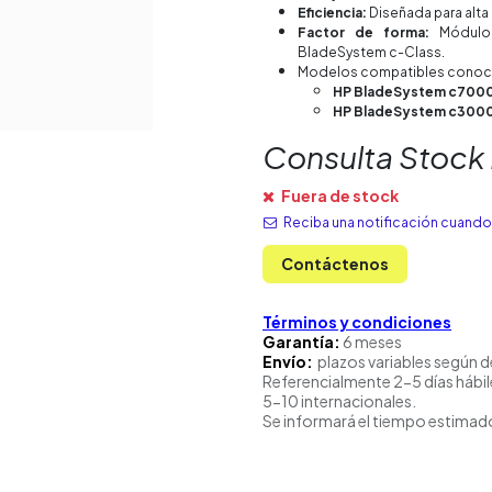
Eficiencia:
Diseñada para alta
Factor de forma:
Módulo 
BladeSystem c-Class.
Modelos compatibles conoc
HP BladeSystem c7000
HP BladeSystem c3000
Consulta Stock
Fuera de stock
Reciba una notificación cuando 
Contáctenos
Términos y condiciones
Garantía:
6 meses
Envío:
plazos variables según d
Referencialmente 2-5 días hábil
5-10 internacionales.
Se informará el tiempo estimado