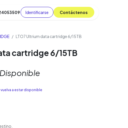
Identificarse
C​​​​ont​​​​áct​​​​​​en​​​​​​os
 24053509
da
Cursos
​
Blog
IDGE
LTO7 Ultrium data cartridge 6/15TB
ata cartridge 6/15TB
 Disponible
vuelva a estar disponible
estino.