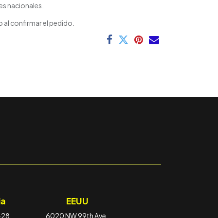
es nacionales.
 al confirmar el pedido.
a
EEUU
-28,
6020 NW 99th Ave