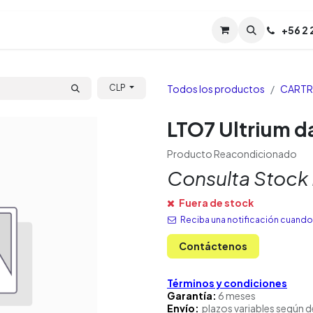
Servicios
Soporte
Soporte TPM (CL)
+
56 2
Tien
Todos los productos
CARTR
CLP
LTO7 Ultrium d
Producto Reacondicionado
Consulta Stock
Fuera de stock
Reciba una notificación cuando 
Contáctenos
Términos y condiciones
Garantía:
6 meses
Envío:
plazos variables según d