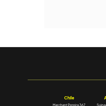
Chile
Marchant Pereira 367
Suipac