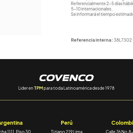
Referencialmente 2-5 días hábil
5-10 internacionales.
Se informará el tiempo estimado
Referencia interna:
38L7302
Lider en
TPM
para toda Latinoamérica desde 1978
Argentina
Perú
Colombi
ha 1111, Piso 30,
Tiziano 219 Lima
Calle 76 No.8