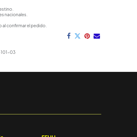
estino.
es nacionales.
 al confirmar el pedido.
-101-03