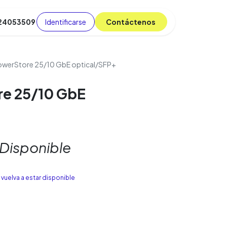
Identificarse
C​​​​ont​​​​áct​​​​​​en​​​​​​os
 24053509
da
Cursos
​
Blog
werStore 25/10 GbE optical/SFP+
e 25/10 GbE
 Disponible
vuelva a estar disponible