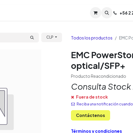
Servicios
Soporte
Soporte TPM (CL)
+
56 2
Tien
Todos los productos
EMC Po
CLP
EMC PowerStor
optical/SFP+
Producto Reacondicionado
Consulta Stock
Fuera de stock
Reciba una notificación cuando 
Contáctenos
Términos y condiciones