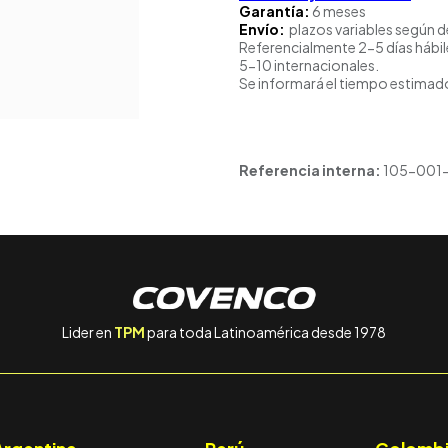
Garantía:
6 meses
Envío:
plazos variables según d
Referencialmente 2-5 días hábil
5-10 internacionales.
Se informará el tiempo estimado
Referencia interna:
105-001
Lider en
TPM
para toda Latinoamérica desde 1978