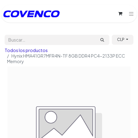
CLP
Todos los productos
Hynix HMA41GR7MFR4N-TF 8GB DDR4 PC4-2133P ECC
Memory