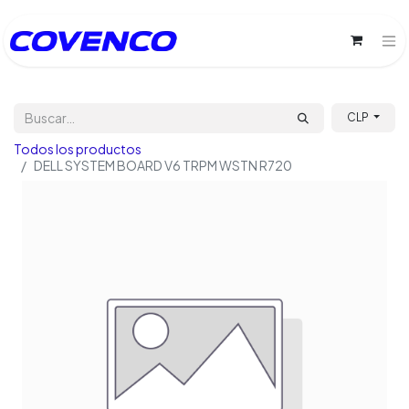
CLP
Todos los productos
DELL SYSTEM BOARD V6 TRPM WSTN R720