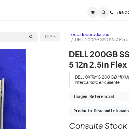
Servicios
Soporte
Soporte TPM (CL)
+
56 2
Tien
Todos los productos
CLP
DELL 200GB SSD SATA Mix Use
DELL 200GB SS
5 12n 2.5in Flex
DELL 0X1RMG 200 GB MIX Us
intercambio en caliente
Imagen Referencial
Producto Reacondicionado
Consulta Stock