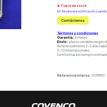
Fuera de stock
Reciba una notificación cuando 
Contáctenos
Términos y condiciones
Garantía:
6 meses
Envío:
plazos variables según d
Referencialmente 2-5 días hábil
5-10 internacionales.
Se informará el tiempo estimado
Referencia interna:
0X1RMG