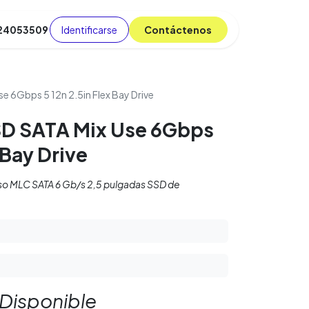
Identificarse
C​​​​ont​​​​áct​​​​​​en​​​​​​os
 24053509
da
Cursos
​
Blog
 6Gbps 5 12n 2.5in Flex Bay Drive
D SATA Mix Use 6Gbps
 Bay Drive
o MLC SATA 6 Gb/s 2,5 pulgadas SSD de
 Disponible