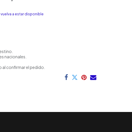
vuelva a estar disponible
estino.
es nacionales.
 al confirmar el pedido.