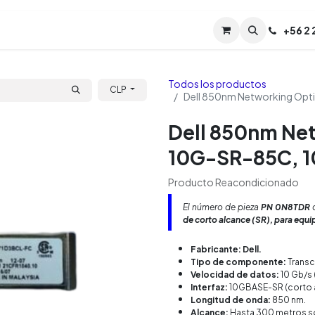
Servicios
Soporte
Soporte TPM (CL)
+
56 2
Tien
Todos los productos
CLP
Dell 850nm Networking Opt
Dell 850nm Ne
10G-SR-85C, 1
Producto Reacondicionado
El número de pieza
PN 0N8TDR
c
de corto alcance (SR), para equip
Fabricante:
Dell.
Tipo de componente:
Transc
Velocidad de datos:
10 Gb/s 
Interfaz:
10GBASE-SR (corto 
Longitud de onda:
850 nm.
Alcance:
Hasta 300 metros so