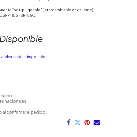
ente "hot-pluggable" (intercambiable en caliente).
s:
SFP-10G-SR-85C.
 Disponible
vuelva a estar disponible
estino.
es nacionales.
 al confirmar el pedido.