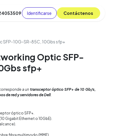
Identificarse
C​​​​ont​​​​áct​​​​​​en​​​​​​os
 24053509
da
Cursos
​
Blog
ic SFP-10G-SR-85C, 10Gbs sfp+
tworking Optic SFP-
0Gbs sfp+
orresponde a un
transceptor óptico SFP+ de 10 Gb/s,
os de red y servidores de Dell
.
eptor óptico SFP+.
(10 Gigabit Ethernet o 10GbE).
alcance).
bre fibra multimodo (MMF).