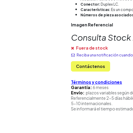
Conector:
Duplex LC.
Características:
Es un compon
Números de pieza asociado
Imagen Referencial
Consulta Stock
Fuera de stock
Reciba una notificación cuando 
Contáctenos
Términos y condiciones
Garantía:
6 meses
Envío:
plazos variables según d
Referencialmente 2-5 días hábil
5-10 internacionales.
Se informará el tiempo estimado