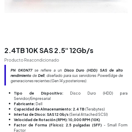
2.4TB 10K SAS 2.5" 12Gb/s
Producto Reacondicionado
PN
0K0N77
se refiere a un
Disco Duro (HDD) SAS de alto
rendimiento
de
Dell
, diseñado para sus servidores PowerEdge de
generaciones recientes (Gen 14 y posteriores).
Tipo de Dispositivo:
Disco Duro (HDD) para
Servidor/Empresarial
Fabricante:
Dell
Capacidad de Almacenamiento: 2.4 TB
(Terabytes)
Interfaz de Disco: SAS 12 Gb/s
(Serial Attached SCSI)
Velocidad de Rotación (RPM): 10,000 RPM (10K)
Factor de Forma (Físico): 2.5 pulgadas (SFF)
- Small Form
Factor