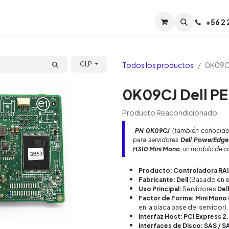
Servicios
Soporte
Soporte TPM (CL)
+
56 2
Tien
Todos los productos
0K09CJ
CLP
0K09CJ Dell P
Producto Reacondicionado
PN
0K09CJ
(también conocid
para servidores
Dell PowerEdge
H310 Mini Mono
, un módulo de 
Producto: Controladora RAI
Fabricante: Dell
(Basado en e
Uso Principal:
Servidores
Del
Factor de Forma: Mini Mono
en la placa base del servidor).
Interfaz Host: PCI Express 2
Interfaces de Disco: SAS / S