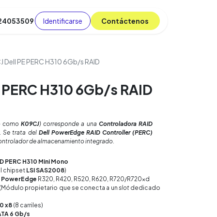
Identificarse
C​​​​ont​​​​áct​​​​​​en​​​​​​os
 24053509
da
Cursos
​
Blog
 Dell PE PERC H310 6Gb/s RAID
E PERC H310 6Gb/s RAID
o como
K09CJ
) corresponde a una
Controladora RAID
. Se trata del
Dell PowerEdge RAID Controller (PERC)
controlador de almacenamiento integrado.
D PERC H310 Mini Mono
l chipset
LSI SAS2008
)
l PowerEdge
R320, R420, R520, R620, R720/R720xd
(Módulo propietario que se conecta a un
slot
dedicado
.0 x8
(8 carriles)
ATA 6 Gb/s