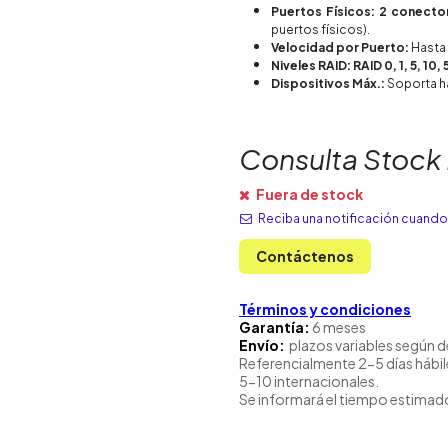
Puertos Físicos: 2 conecto
puertos físicos).
Velocidad por Puerto:
Hasta
Niveles RAID: RAID 0, 1, 5, 10, 
Dispositivos Máx.:
Soporta h
Consulta Stock
Fuera de stock
Reciba una notificación cuando 
Contáctenos
Términos y condiciones
Garantía:
6 meses
Envío:
plazos variables según d
Referencialmente 2-5 días hábil
5-10 internacionales.
Se informará el tiempo estimado