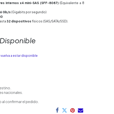
res internos x4 mini-SAS (SFF-8087)
(Equivalente a 8
6 Gb/s
(Gigabits por segundo)
50
asta
32 dispositivos
físicos (SAS/SATA/SSD).
 Disponible
vuelva a estar disponible
estino.
es nacionales.
 al confirmar el pedido.