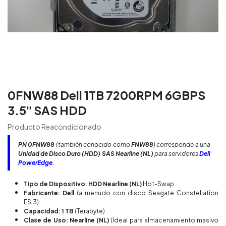
0FNW88 Dell 1TB 7200RPM 6GBPS
3.5" SAS HDD
Producto Reacondicionado
PN
0FNW88
(también conocido como
FNW88
) corresponde a una
Unidad de Disco Duro (HDD) SAS Nearline (NL)
para servidores
Dell
PowerEdge
.
Tipo de Dispositivo: HDD Nearline (NL)
Hot-Swap
Fabricante: Dell
(a menudo con disco Seagate Constellation
ES.3)
Capacidad: 1 TB
(Terabyte)
Clase de Uso: Nearline (NL)
(Ideal para almacenamiento masivo