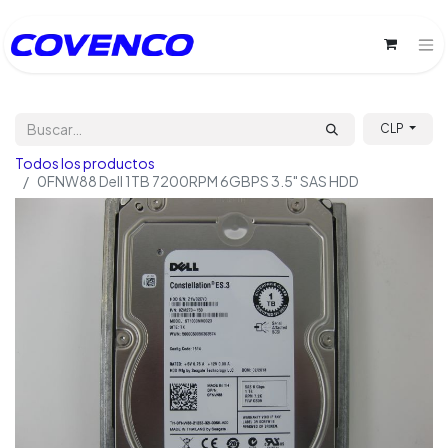
CLP
Todos los productos
0FNW88 Dell 1TB 7200RPM 6GBPS 3.5" SAS HDD