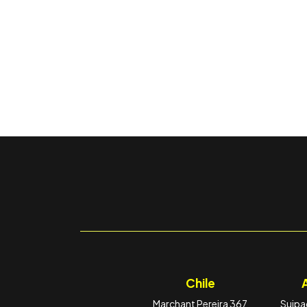
Chile
Marchant Pereira 367
Suipac