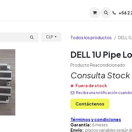
Servicios
Soporte
Soporte TPM (CL)
+
56 2
Tien
Todos los productos
DELL 1U
CLP
DELL 1U Pipe Lo
Producto Reacondicionado
Consulta Stock
Fuera de stock
Reciba una notificación cuando 
Contáctenos
Términos y condiciones
Garantía:
6 meses
Envío:
plazos variables según d