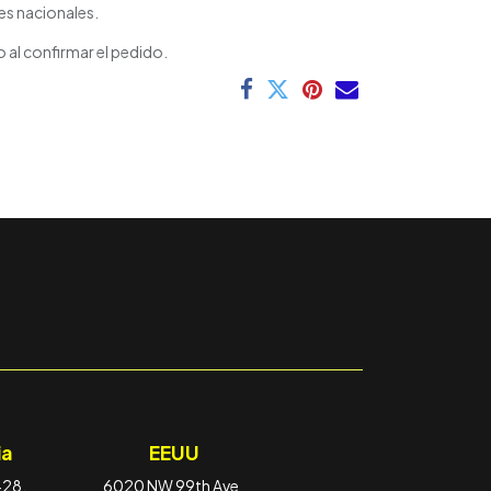
es nacionales.
 al confirmar el pedido.
a
EEUU
-28,
6020 NW 99th Ave