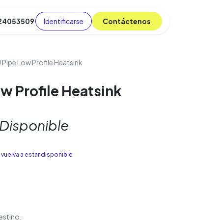
Identificarse
C​​​​ont​​​​áct​​​​​​en​​​​​​os
 24053509
da
Cursos
​
Blog
 Pipe Low Profile Heatsink
w Profile Heatsink
 Disponible
vuelva a estar disponible
estino.