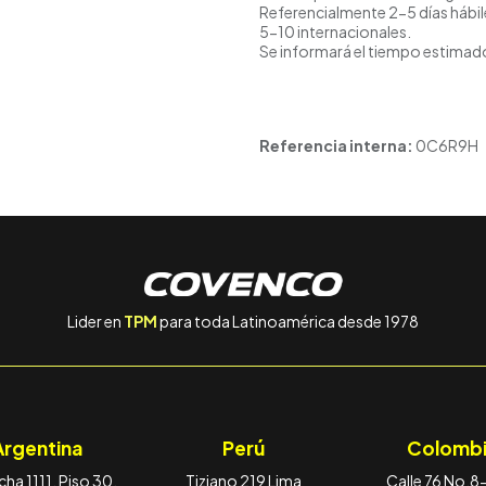
Referencialmente 2-5 días hábil
5-10 internacionales.
Se informará el tiempo estimado
Referencia interna:
0C6R9H
Lider en
TPM
para toda Latinoamérica desde 1978
Argentina
Perú
Colombi
ha 1111, Piso 30,
Tiziano 219 Lima
Calle 76 No.8