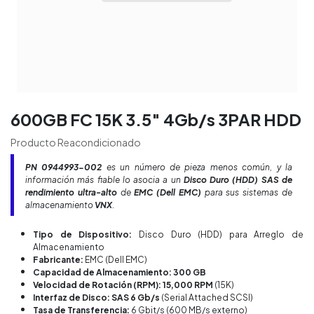
600GB FC 15K 3.5″ 4Gb/s 3PAR HDD
Producto Reacondicionado
PN
0944993-002
es un número de pieza menos común, y la
información más fiable lo asocia a un
Disco Duro (HDD) SAS de
rendimiento ultra-alto
de
EMC (Dell EMC)
para sus sistemas de
almacenamiento
VNX
.
Tipo de Dispositivo:
Disco Duro (HDD) para Arreglo de
Almacenamiento
Fabricante:
EMC (Dell EMC)
Capacidad de Almacenamiento: 300 GB
Velocidad de Rotación (RPM): 15,000 RPM
(15K)
Interfaz de Disco: SAS 6 Gb/s
(Serial Attached SCSI)
Tasa de Transferencia:
6 Gbit/s (600 MB/s externo)