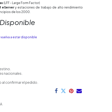
as
(LFF - Large Form Factor)
M eServer
y estaciones de trabajo de alto rendimiento
incipios de los 2000.
 Disponible
vuelva a estar disponible
estino.
es nacionales.
 al confirmar el pedido.
A