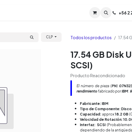
Servicios
Soporte
Soporte TPM (CL)
+
56 2
Tien
Todos los productos
17.54 G
CLP
17.54 GB Disk U
SCSI)
Producto Reacondicionado
El número de pieza (
PN
)
07N32
rendimiento
fabricado por
IBM
. 
Fabricante: IBM
Tipo de Componente: Disco 
Capacidad:
approx
18.2 GB
(
Velocidad de Rotación: 10.
Interfaz: SCSI
(Probableme
dependiendo de la antigüeda