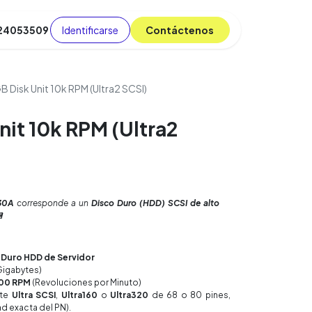
Identificarse
C​​​​ont​​​​áct​​​​​​en​​​​​​os
 24053509
da
Cursos
​
Blog
B Disk Unit 10k RPM (Ultra2 SCSI)
nit 10k RPM (Ultra2
30A
corresponde a un
Disco Duro (HDD) SCSI de alto

Duro HDD de Servidor
Gigabytes)
000 RPM
(Revoluciones por Minuto)
nte
Ultra SCSI
,
Ultra160
o
Ultra320
de 68 o 80 pines,
d exacta del PN).