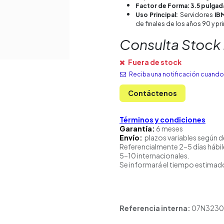
Factor de Forma: 3.5 pulgad
Uso Principal:
Servidores
IB
de finales de los años 90 y pr
Consulta Stock
Fuera de stock
Reciba una notificación cuando 
Contáctenos
Términos y condiciones
Garantía:
6 meses
Envío:
plazos variables según d
Referencialmente 2-5 días hábil
5-10 internacionales.
Se informará el tiempo estimado
Referencia interna:
07N3230