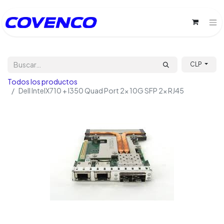
CLP
Todos los productos
Dell IntelX710 + I350 Quad Port 2x 10G SFP 2x RJ45