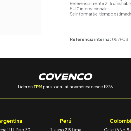
Referencialmente 2-5 días hábil
5-10 internacionales.
Se informará el tiempo estimado
Referencia interna:
057FC8
Lider en
TPM
para toda Latinoamérica desde 1978
Argentina
Perú
Colombi
ha 1111, Piso 30,
Tiziano 219 Lima
Calle 76 No.8