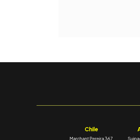
Chile
Marchant Pereira 367
Suipac