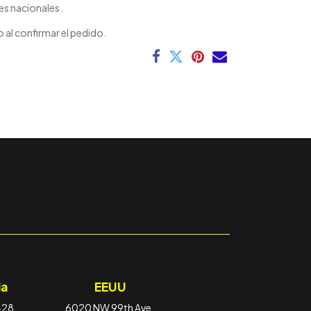
es nacionales.
 al confirmar el pedido.
a
EEUU
-28,
6020 NW 99th Ave