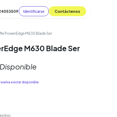
Identificarse
C​​​​ont​​​​áct​​​​​​en​​​​​​os
 24053509
da
Cursos
​
Blog
ffle PowerEdge M630 Blade Ser
erEdge M630 Blade Ser
 Disponible
vuelva a estar disponible
estino.