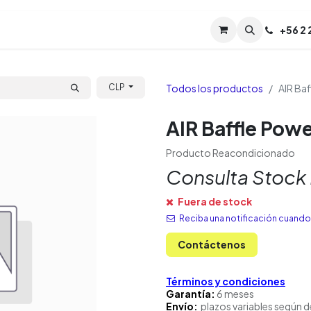
Servicios
Soporte
Soporte TPM (CL)
+
56 2
Tien
Todos los productos
AIR Ba
CLP
AIR Baffle Pow
Producto Reacondicionado
Consulta Stock
Fuera de stock
Reciba una notificación cuando 
Contáctenos
Términos y condiciones
Garantía:
6 meses
Envío:
plazos variables según d