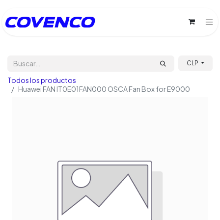
CLP
Todos los productos
Huawei FAN IT0E01FAN000 OSCA Fan Box for E9000