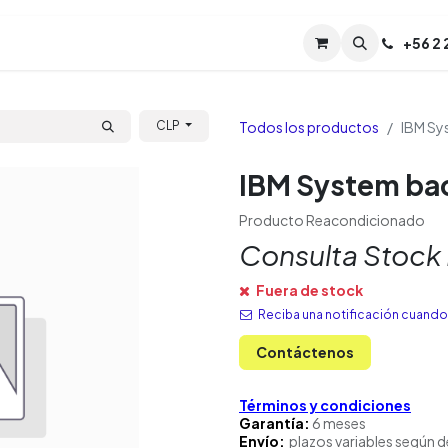
Servicios
Soporte
Soporte TPM (CL)
+
56 2
Tien
Todos los productos
IBM Sy
CLP
IBM System ba
Producto Reacondicionado
Consulta Stock
Fuera de stock
Reciba una notificación cuando 
Contáctenos
Términos y condiciones
Garantía:
6 meses
Envío:
plazos variables según d