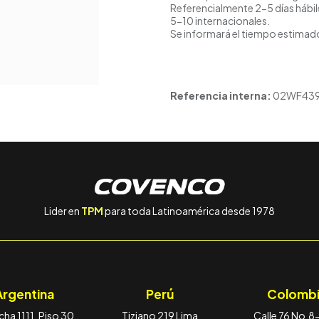
Referencialmente 2-5 días hábil
5-10 internacionales.
Se informará el tiempo estimado
Referencia interna:
02WF43
Lider en
TPM
para toda Latinoamérica desde 1978
Argentina
Perú
Colombi
ha 1111, Piso 30,
Tiziano 219 Lima
Calle 76 No.8