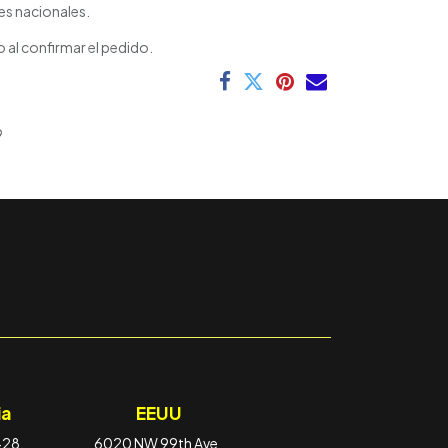
es nacionales.
 al confirmar el pedido.
9
a
EEUU
-28,
6020 NW 99th Ave