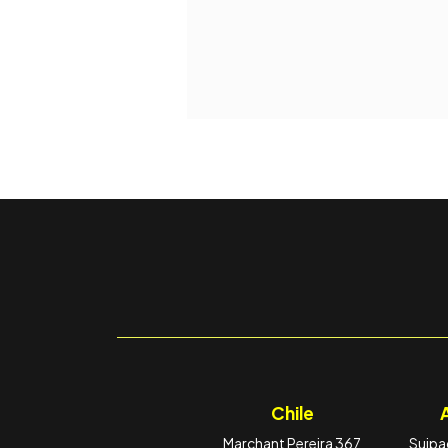
Chile
Marchant Pereira 367
Suipac