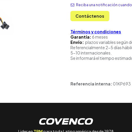
Reciba una notificación cuando 
Contáctenos
Términos y condiciones
Garantía:
6 meses
Envío:
plazos variables según d
Referencialmente 2-5 días hábil
5-10 internacionales.
Se informará el tiempo estimado
Referencia interna:
01KP693
Lider en
TPM
para toda Latinoamérica desde 1978