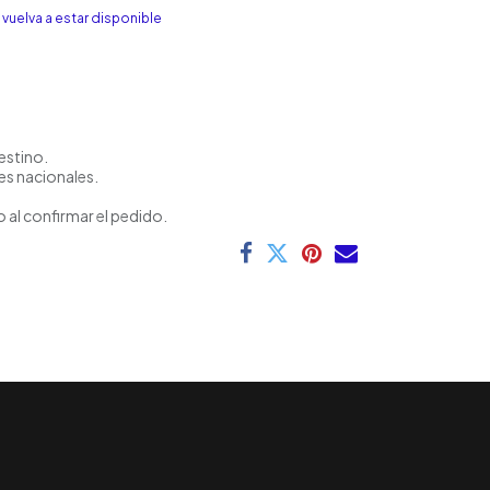
vuelva a estar disponible
estino.
es nacionales.
 al confirmar el pedido.