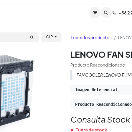
Servicios
Soporte
Soporte TPM (CL)
+
56 2
Tien
Todos los productos
LENOVO
CLP
LENOVO FAN SR
Producto Reacondicionado
FAN COOLER LENOVO THIN
Imagen Referencial
Producto Reacondicionado
Consulta Stock
Fuera de stock