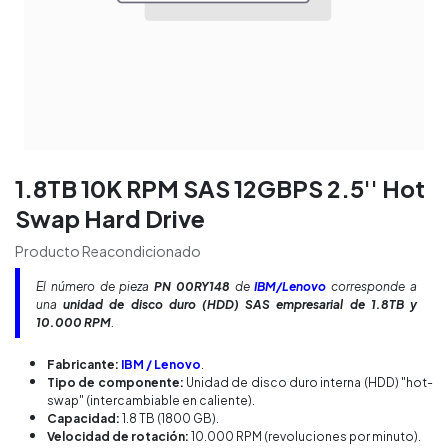
1.8TB 10K RPM SAS 12GBPS 2.5'' Hot
Swap Hard Drive
Producto Reacondicionado
El número de pieza
PN 00RY148
de
IBM/Lenovo
corresponde a
una
unidad de disco duro (HDD) SAS empresarial de 1.8TB y
10.000 RPM
.
Fabricante:
IBM / Lenovo
.
Tipo de componente:
Unidad de disco duro interna (HDD) "hot-
swap" (intercambiable en caliente).
Capacidad:
1.8 TB (1800 GB).
Velocidad de rotación:
10.000 RPM (revoluciones por minuto).