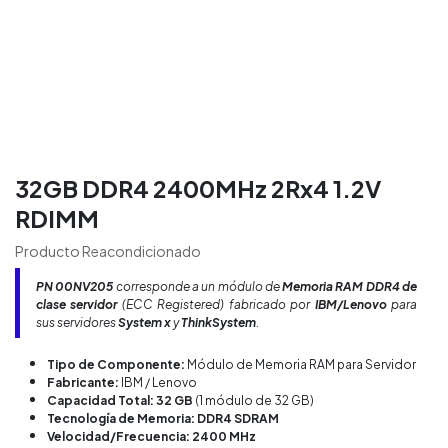
32GB DDR4 2400MHz 2Rx4 1.2V
RDIMM
Producto Reacondicionado
PN
00NV205
corresponde a un módulo de
Memoria RAM DDR4 de
clase servidor
(ECC Registered) fabricado por
IBM/Lenovo
para
sus servidores
System x
y
ThinkSystem
.
Tipo de Componente:
Módulo de Memoria RAM para Servidor
Fabricante:
IBM / Lenovo
Capacidad Total: 32 GB
(1 módulo de 32 GB)
Tecnología de Memoria: DDR4 SDRAM
Velocidad/Frecuencia: 2400 MHz