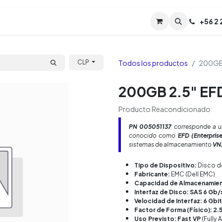
Servicios
Soporte
Soporte TPM (CL)
+
56 2
Tien
Todos los productos
200GB 
CLP
200GB 2.5" EF
Producto Reacondicionado
PN
005051137
corresponde a 
conocido como
EFD (Enterprise
sistemas de almacenamiento
VN
Tipo de Dispositivo:
Disco d
Fabricante:
EMC (Dell EMC)
Capacidad de Almacenamien
Interfaz de Disco: SAS 6 Gb/
Velocidad de Interfaz: 6 Gbi
Factor de Forma (Físico): 2.
Uso Previsto: Fast VP
(Fully 