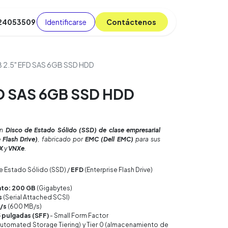
Identificarse
C​​​​ont​​​​áct​​​​​​en​​​​​​os
 24053509
da
Cursos
​
Blog
2.5" EFD SAS 6GB SSD HDD
D SAS 6GB SSD HDD
un
Disco de Estado Sólido (SSD) de clase empresarial
 Flash Drive)
, fabricado por
EMC (Dell EMC)
para sus
X
y
VNXe
.
e Estado Sólido (SSD) /
EFD
(Enterprise Flash Drive)
to: 200 GB
(Gigabytes)
s
(Serial Attached SCSI)
t/s
(600 MB/s)
5 pulgadas (SFF)
- Small Form Factor
Automated Storage Tiering) y Tier 0 (almacenamiento de