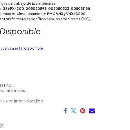
rgas de trabajo de E/S intensivas.
V6-2S6FX-200
,
005050599
,
005050523
,
005051138
stemas de almacenamiento
EMC VNX
y
VNXe3200
.
ector
(formato específico para los arreglos de EMC).
 Disponible
vuelva a estar disponible
estino.
es nacionales.
 al confirmar el pedido.
37