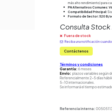
más alto rendimiento) para ca
PN Alternativos Comunes: 
Compatibilidad Principal:
Si
Formato de Sector: 520 B/s
Consulta Stock
Fuera de stock
Reciba una notificación cuando 
Contáctenos
Términos y condiciones
Garantía:
6 meses
Envío:
plazos variables según d
Referencialmente 2-5 días hábil
5-10 internacionales.
Se informará el tiempo estimado
Referencia interna:
0050511