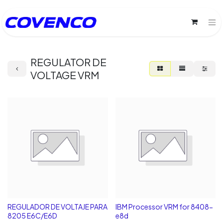
REGULATOR DE
VOLTAGE VRM
REGULADOR DE VOLTAJE PARA
IBM Processor VRM for 8408-
8205 E6C/E6D
e8d