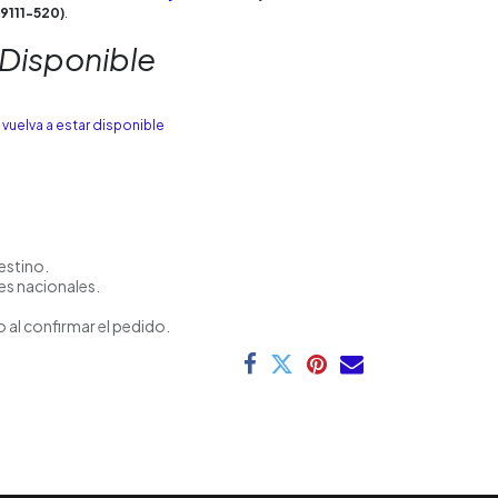
(9111-520)
.
 Disponible
vuelva a estar disponible
estino.
es nacionales.
 al confirmar el pedido.