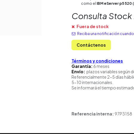
como el
IBM eServer p5 520 
Consulta Stock
Fuera de stock
Reciba una notificación cuando 
Contáctenos
Términos y condiciones
Garantía:
6 meses
Envío:
plazos variables según d
Referencialmente 2-5 días hábil
5-10 internacionales.
Se informará el tiempo estimado
Referencia interna:
97P3158