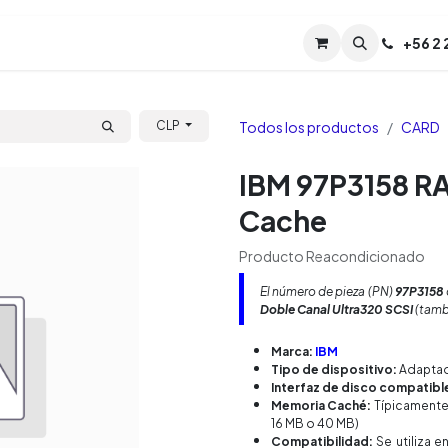
Servicios
Soporte
Soporte TPM (CL)
+
56 2
Tien
Todos los productos
CARD
CLP
IBM 97P3158 RA
Cache
Producto Reacondicionado
El número de pieza (PN)
97P3158
Doble Canal Ultra320 SCSI
(tamb
Marca:
IBM
Tipo de dispositivo:
Adaptado
Interfaz de disco compatibl
Memoria Caché:
Típicamente
16 MB o 40 MB)
Compatibilidad:
Se utiliza e