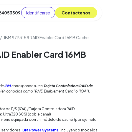
Identificarse
C​​​​ont​​​​áct​​​​​​en​​​​​​os
 24053509
da
Cursos
​
Blog
IBM 97P3158 RAID Enabler Card 16MB Cache
ID Enabler Card 16MB
de
IBM
corresponde a una
Tarjeta Controladora RAID de
ién conocida como "RAID Enablement Card" o "IOA").
r de E/S (IOA) / Tarjeta Controladora RAID
e:
Ultra320 SCSI (doble canal)
 viene equipada con un módulo de caché (por ejemplo,
n servidores
IBM Power Systems
, incluyendo modelos