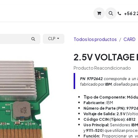
Servicios
Soporte
Soporte TPM (CL)
+
56 2
Tien
Todos los productos
CARD
CLP
2.5V VOLTAGE
Producto Reacondicionado
PN 97P2642
corresponde a un
fabricado por
IBM
, diseñado par
T
ipo de Componente: Módul
Fabricante:
IBM
Número de Parte (PN): 97P2
Voltaje de Salida: 2.5 V
(Volti
Código CCIN (Típico): 6B12
Uso Principal:
Servidores
IBM
y
9111-520
) que utilizan pro
Función:
Proporcionar un v