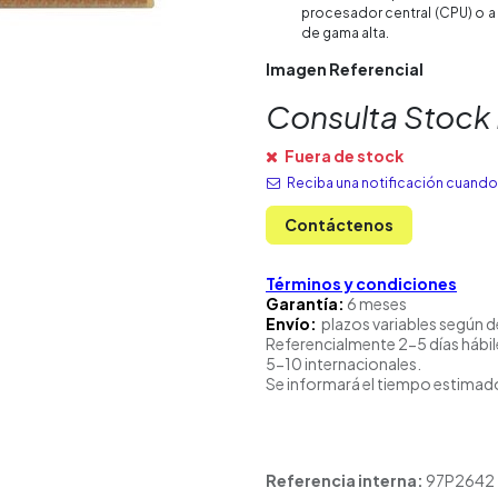
procesador central (CPU) o a
de gama alta.
Imagen Referencial
Consulta Stock
Fuera de stock
Reciba una notificación cuando 
Contáctenos
Términos y condiciones
Garantía:
6 meses
Envío:
plazos variables según d
Referencialmente 2-5 días hábil
5-10 internacionales.
Se informará el tiempo estimado
Referencia interna:
97P2642