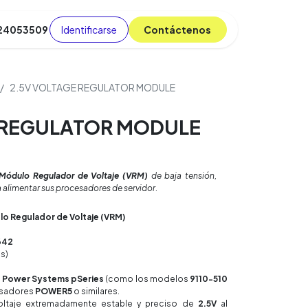
Identificarse
C​​​​ont​​​​áct​​​​​​en​​​​​​os
 24053509
da
Cursos
​
Blog
2.5V VOLTAGE REGULATOR MODULE
 REGULATOR MODULE
Módulo Regulador de Voltaje (VRM)
de baja tensión,
a alimentar sus procesadores de servidor.
o Regulador de Voltaje (VRM)
642
os)
 Power Systems pSeries
(como los modelos
9110-510
cesadores
POWER5
o similares.
oltaje extremadamente estable y preciso de
2.5V
al