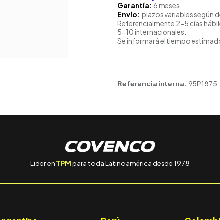
Garantía:
6 meses
Envío:
plazos variables según d
Referencialmente 2-5 días hábil
5-10 internacionales.
Se informará el tiempo estimado
Referencia interna:
95P1875
Lider en
TPM
para toda Latinoamérica desde 1978