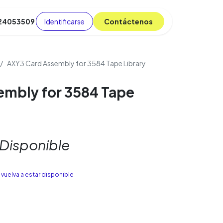
Identificarse
C​​​​ont​​​​áct​​​​​​en​​​​​​os
 24053509
da
Cursos
​
Blog
AXY3 Card Assembly for 3584 Tape Library
embly for 3584 Tape
 Disponible
vuelva a estar disponible