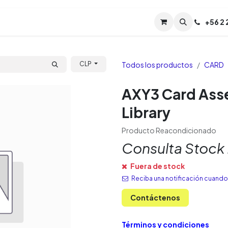
Servicios
Soporte
Soporte TPM (CL)
+
56 2
Tien
Todos los productos
CARD
CLP
AXY3 Card Ass
Library
Producto Reacondicionado
Consulta Stock
Fuera de stock
Reciba una notificación cuando 
Contáctenos
Términos y condiciones