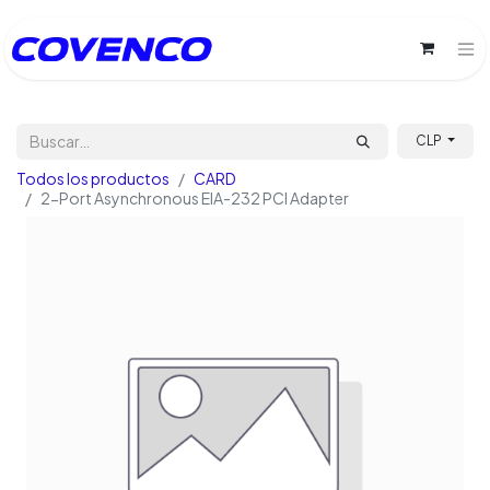
CLP
Todos los productos
CARD
2-Port Asynchronous EIA-232 PCI Adapter