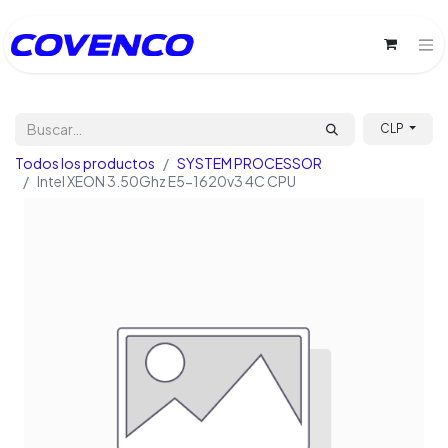
CLP
Todos los productos
SYSTEM PROCESSOR
Intel XEON 3.50Ghz E5-1620v3 4C CPU